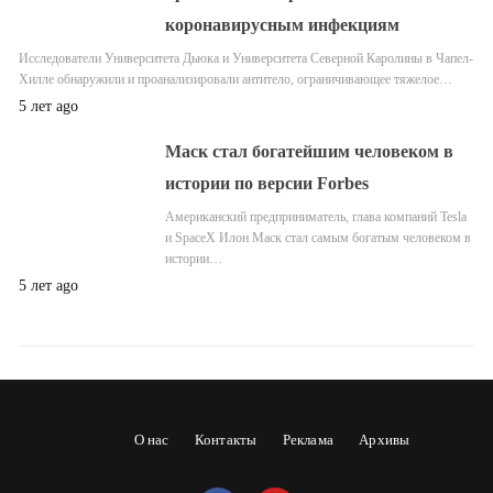
коронавирусным инфекциям
Исследователи Университета Дьюка и Университета Северной Каролины в Чапел-
Хилле обнаружили и проанализировали антитело, ограничивающее тяжелое…
5 лет ago
Маск стал богатейшим человеком в
истории по версии Forbes
Американский предприниматель, глава компаний Tesla
и SpaceX Илон Маск стал самым богатым человеком в
истории…
5 лет ago
О нас
Контакты
Реклама
Архивы