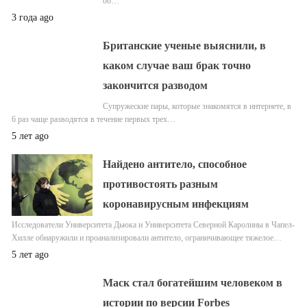
об…
3 года ago
Британские ученые выяснили, в
каком случае ваш брак точно
закончится разводом
Супружеские пары, которые знакомятся в интернете, в
6 раз чаще разводятся в течение первых трех…
5 лет ago
Найдено антитело, способное
противостоять разным
коронавирусным инфекциям
Исследователи Университета Дьюка и Университета Северной Каролины в Чапел-
Хилле обнаружили и проанализировали антитело, ограничивающее тяжелое…
5 лет ago
Маск стал богатейшим человеком в
истории по версии Forbes