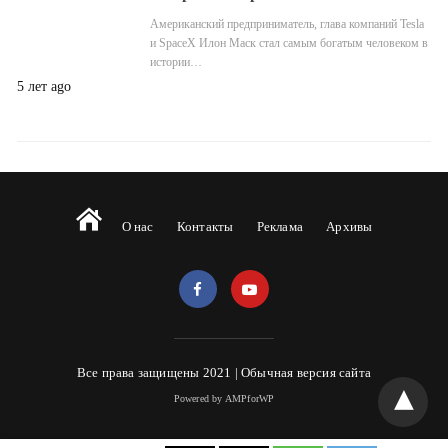
Американский предприниматель, глава компаний Tesla
и SpaceX Илон Маск стал самым богатым человеком в
истории…
5 лет ago
О нас
Контакты
Реклама
Архивы
Все права защищены 2021 |
Обычная версия сайта
Powered by AMPforWP