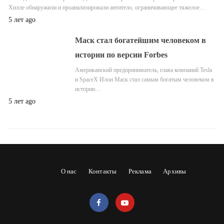
Хилле обнаружили и проанализировали антитело, ограничивающее тяжелое…
5 лет ago
Маск стал богатейшим человеком в
истории по версии Forbes
Американский предприниматель, глава компаний Tesla
и SpaceX Илон Маск стал самым богатым человеком в
истории…
5 лет ago
О нас
Контакты
Реклама
Архивы