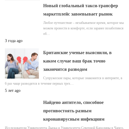
Новый глобальный такси-трансфер
маркетплейс завоевывает рынок
Любое путешествие – незабываемое время, которое мы
можем провести в комфорте, если заранее позаботимся
об…
3 года ago
Британские ученые выяснили, в
каком случае ваш брак точно
закончится разводом
Супружеские пары, которые знакомятся в интернете, в
6 раз чаще разводятся в течение первых трех…
5 лет ago
Найдено антитело, способное
противостоять разным
коронавирусным инфекциям
Исследователи Университета Дьюка и Университета Северной Каролины в Чапел-