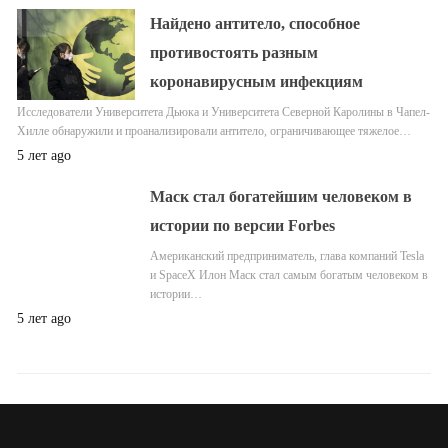
Найдено антитело, способное
противостоять разным
коронавирусным инфекциям
Исследователи Университета Дьюка и Университета Северной Каролины в Чапел-
Хилле обнаружили и проанализировали антитело, ограничивающее тяжелое…
5 лет ago
Маск стал богатейшим человеком в
истории по версии Forbes
Американский предприниматель, глава компаний Tesla
и SpaceX Илон Маск стал самым богатым человеком в
истории…
5 лет ago