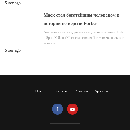
5 лет ago
Маск стал богатейшим человеком в
истории по версии Forbes
Американский предприниматель, глава компаний Tesla
и SpaceX Илон Маск стал самым богатым человеком в
истории…
5 лет ago
О нас
Контакты
Реклама
Архивы