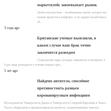
маркетплейс завоевывает рынок
Любое путешествие – незабываемое время, которое мы
можем провести в комфорте, если заранее позаботимся
об…
3 года ago
Британские ученые выяснили, в
каком случае ваш брак точно
закончится разводом
Супружеские пары, которые знакомятся в интернете, в
6 раз чаще разводятся в течение первых трех…
5 лет ago
Найдено антитело, способное
противостоять разным
коронавирусным инфекциям
Исследователи Университета Дьюка и Университета Северной Каролины в Чапел-
Хилле обнаружили и проанализировали антитело, ограничивающее тяжелое…