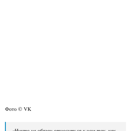
Фото © VK
«Никто не обязан относиться к нам так, как