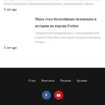
Хилле обнаружили и проанализировали антитело, ограничивающее тяжелое…
5 лет ago
Маск стал богатейшим человеком в
истории по версии Forbes
Американский предприниматель, глава компаний Tesla
и SpaceX Илон Маск стал самым богатым человеком в
истории…
5 лет ago
О нас
Контакты
Реклама
Архивы