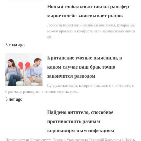
Новый глобальный такси-трансфер
маркетплейс завоевывает рынок
Любое путешествие – незабываемое время, которое мы
можем провести в комфорте, если заранее позаботимся
об…
3 года ago
Британские ученые выяснили, в
каком случае ваш брак точно
закончится разводом
Супружеские пары, которые знакомятся в интернете, в
6 раз чаще разводятся в течение первых трех…
5 лет ago
Найдено антитело, способное
противостоять разным
коронавирусным инфекциям
Исследователи Университета Дьюка и Университета Северной Каролины в Чапел-