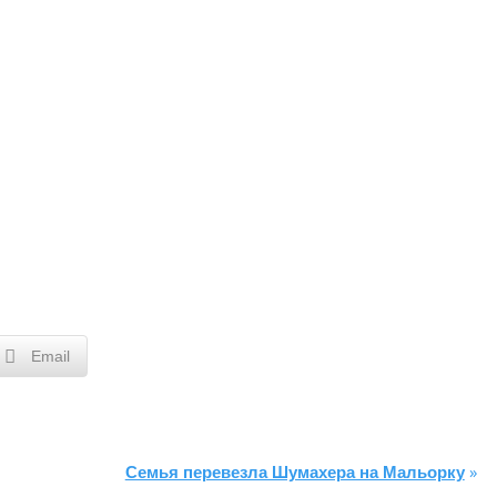
Email
Семья перевезла Шумахера на Мальорку
»