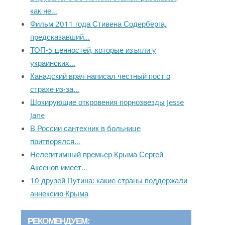
как не…
Фильм 2011 года Стивена Содерберга,
предсказавший…
ТОП-5 ценностей, которые изъяли у
украинских…
Канадский врач написал честный пост о
страхе из-за…
Шокирующие откровения порнозвезды Jesse
Jane
В России сантехник в больнице
притворялся…
Нелегитимный премьер Крыма Сергей
Аксенов имеет…
10 друзей Путина: какие страны поддержали
аннексию Крыма
РЕКОМЕНДУЕМ: