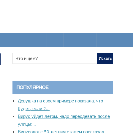
ПОПУЛЯРНОЕ
Девушка на своем примере показала, что
будет, если 2…
Вирус уйдет летом, надо переодевать после
улицы:…
Вирусолог с 50-летним стажем рассказал,