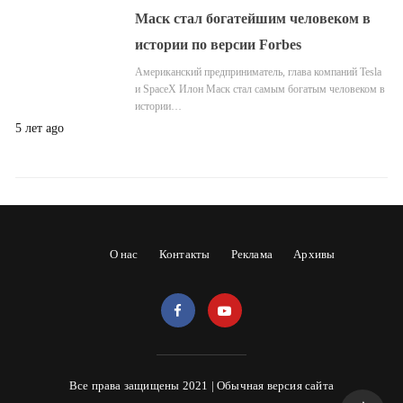
Маск стал богатейшим человеком в
истории по версии Forbes
Американский предприниматель, глава компаний Tesla
и SpaceX Илон Маск стал самым богатым человеком в
истории…
5 лет ago
О нас
Контакты
Реклама
Архивы
Все права защищены 2021 |
Обычная версия сайта