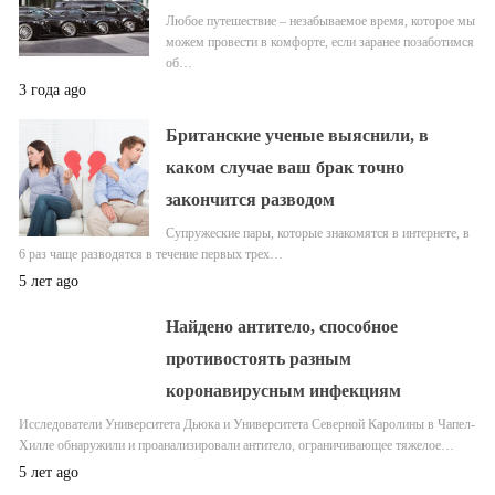
Любое путешествие – незабываемое время, которое мы
можем провести в комфорте, если заранее позаботимся
об…
3 года ago
Британские ученые выяснили, в
каком случае ваш брак точно
закончится разводом
Супружеские пары, которые знакомятся в интернете, в
6 раз чаще разводятся в течение первых трех…
5 лет ago
Найдено антитело, способное
противостоять разным
коронавирусным инфекциям
Исследователи Университета Дьюка и Университета Северной Каролины в Чапел-
Хилле обнаружили и проанализировали антитело, ограничивающее тяжелое…
5 лет ago