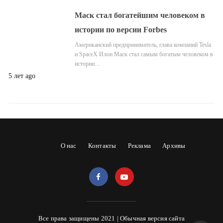
Маск стал богатейшим человеком в
истории по версии Forbes
Американский предприниматель, глава компаний Tesla
и SpaceX Илон Маск стал самым богатым человеком в
истории…
5 лет ago
О нас
Контакты
Реклама
Архивы
Все права защищены 2021 |
Обычная версия сайта