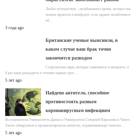
Любое путешествие – незабываемое время, которое мы
можем провести в комфорте, если заранее позаботимся
об…
3 года ago
Британские ученые выяснили, в
каком случае ваш брак точно
закончится разводом
Супружеские пары, которые знакомятся в интернете, в
6 раз чаще разводятся в течение первых трех…
5 лет ago
Найдено антитело, способное
противостоять разным
коронавирусным инфекциям
Исследователи Университета Дьюка и Университета Северной Каролины в Чапел-
Хилле обнаружили и проанализировали антитело, ограничивающее тяжелое…
5 лет ago