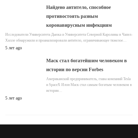
Найдено антитело, способное
противостоять разным
коронавирусным инфекциям
Исследователи Университета Дьюка и Университета Северной Каролины в Чапел-
Хилле обнаружили и проанализировали антитело, ограничивающее тяжелое…
5 лет ago
Маск стал богатейшим человеком в
истории по версии Forbes
Американский предприниматель, глава компаний Tesla
и SpaceX Илон Маск стал самым богатым человеком в
истории…
5 лет ago