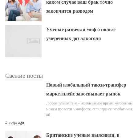
каком случае ваш брак точно
закончится разводом
Ученые развеяли миф о пользе
умеренных доз алкоголя
Свежие посты
Новый глобальный такси-трансфер
маркетплейс завоевывает рынок
Любое путешествие – незабываемое время, которое мы
можем провести в комфорте, если заранее позаботимся
об…
3 года ago
Британские ученые выяснили, в