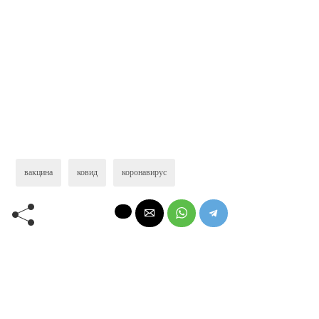
вакцина
ковид
коронавирус