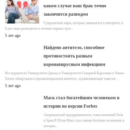
каком случае ваш брак точно
закончится разводом
Супружеские пары, которые знакомятся в интернете, в
6 раз чаще разводятся в течение первых трех…
5 лет ago
Найдено антитело, способное
противостоять разным
коронавирусным инфекциям
Исследователи Университета Дьюка и Университета Северной Каролины в Чапел-
Хилле обнаружили и проанализировали антитело, ограничивающее тяжелое…
5 лет ago
Маск стал богатейшим человеком в
истории по версии Forbes
Американский предприниматель, глава компаний Tesla
и SpaceX Илон Маск стал самым богатым человеком в
истории…