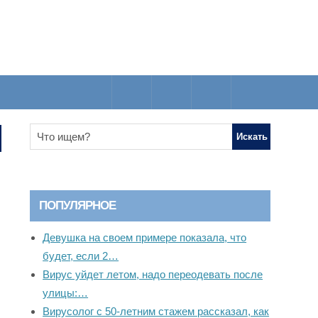
ПОПУЛЯРНОЕ
Девушка на своем примере показала, что
будет, если 2…
Вирус уйдет летом, надо переодевать после
улицы:…
Вирусолог с 50-летним стажем рассказал, как