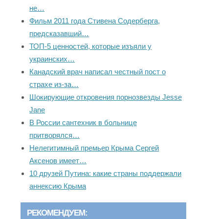
не…
Фильм 2011 года Стивена Содерберга,
предсказавший…
ТОП-5 ценностей, которые изъяли у
украинских…
Канадский врач написал честный пост о
страхе из-за…
Шокирующие откровения порнозвезды Jesse
Jane
В России сантехник в больнице
притворялся…
Нелегитимный премьер Крыма Сергей
Аксенов имеет…
10 друзей Путина: какие страны поддержали
аннексию Крыма
РЕКОМЕНДУЕМ: