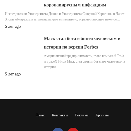
коронавирусным инфекциям
Исследователи Университета Дьюка и Университета Северной Каролины в Чапел-
Хилле обнаружили и проанализировали антитело, ограничивающее тяжелое…
5 лет ago
Маск стал богатейшим человеком в
истории по версии Forbes
Американский предприниматель, глава компаний Tesla
и SpaceX Илон Маск стал самым богатым человеком в
истории…
5 лет ago
О нас
Контакты
Реклама
Архивы