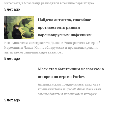
интернете, в 6 раз чаще разводятся в течение первых трех…
5 лет ago
Найдено антитело, способное
противостоять разным
коронавирусным инфекциям
Исследователи Университета Дьюка и Университета Северной
Каролины в Чапел-Хилле обнаружили и проанализировали
антитело, ограничивающее тяжелое…
5 лет ago
Маск стал богатейшим человеком в
истории по версии Forbes
Американский предприниматель, глава
компаний Tesla и SpaceX Илон Маск стал
самым богатым человеком в истории…
5 лет ago