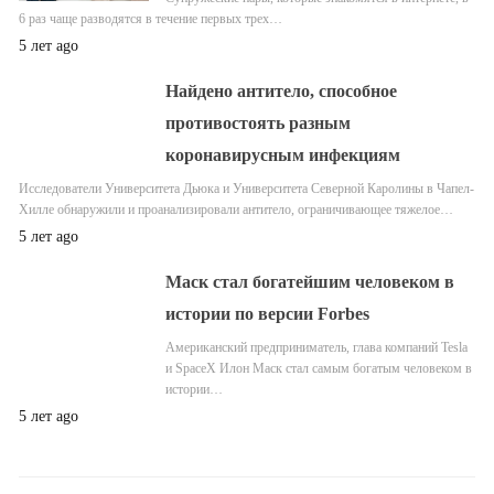
6 раз чаще разводятся в течение первых трех…
5 лет ago
Найдено антитело, способное
противостоять разным
коронавирусным инфекциям
Исследователи Университета Дьюка и Университета Северной Каролины в Чапел-
Хилле обнаружили и проанализировали антитело, ограничивающее тяжелое…
5 лет ago
Маск стал богатейшим человеком в
истории по версии Forbes
Американский предприниматель, глава компаний Tesla
и SpaceX Илон Маск стал самым богатым человеком в
истории…
5 лет ago