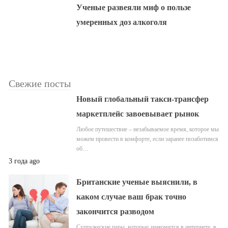
Ученые развеяли миф о пользе
умеренных доз алкоголя
Свежие посты
Новый глобальный такси-трансфер
маркетплейс завоевывает рынок
Любое путешествие – незабываемое время, которое мы
можем провести в комфорте, если заранее позаботимся
об…
3 года ago
Британские ученые выяснили, в
каком случае ваш брак точно
закончится разводом
Супружеские пары, которые знакомятся в интернете, в