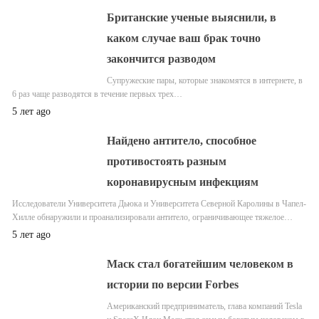
Британские ученые выяснили, в
каком случае ваш брак точно
закончится разводом
Супружеские пары, которые знакомятся в интернете, в
6 раз чаще разводятся в течение первых трех…
5 лет ago
Найдено антитело, способное
противостоять разным
коронавирусным инфекциям
Исследователи Университета Дьюка и Университета Северной Каролины в Чапел-
Хилле обнаружили и проанализировали антитело, ограничивающее тяжелое…
5 лет ago
Маск стал богатейшим человеком в
истории по версии Forbes
Американский предприниматель, глава компаний Tesla