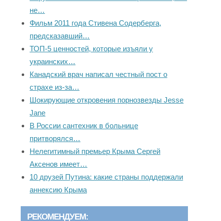
не…
Фильм 2011 года Стивена Содерберга,
предсказавший…
ТОП-5 ценностей, которые изъяли у
украинских…
Канадский врач написал честный пост о
страхе из-за…
Шокирующие откровения порнозвезды Jesse
Jane
В России сантехник в больнице
притворялся…
Нелегитимный премьер Крыма Сергей
Аксенов имеет…
10 друзей Путина: какие страны поддержали
аннексию Крыма
РЕКОМЕНДУЕМ: