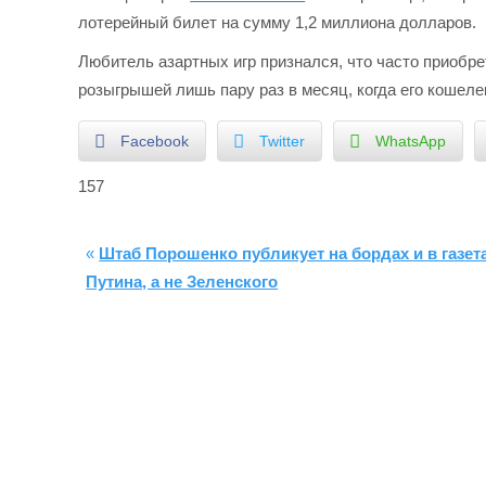
лотерейный билет на сумму 1,2 миллиона долларов.
Любитель азартных игр признался, что часто приобр
розыгрышей лишь пару раз в месяц, когда его кошеле
Facebook
Twitter
WhatsApp
157
«
Штаб Порошенко публикует на бордах и в газет
Путина, а не Зеленского