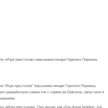
але «Игра престолов» персонажа-пекаря Горячего Пирожка,
але “Игра престолов” персонажа-пекаря Горячего Пирожка,
го разработали совместно с сервисом Deliveroo, запустили в
азванием.
ал «Игра престолов». Оно звучит, как «You Know Nothing, Jon