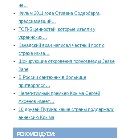
не…
Фильм 2011 года Стивена Содерберга,
предсказавший…
ТОП-5 ценностей, которые изъяли у
украинских…
Канадский врач написал честный пост о
страхе из-за…
Шокирующие откровения порнозвезды Jesse
Jane
В России сантехник в больнице
притворялся…
Нелегитимный премьер Крыма Сергей
Аксенов имеет…
10 друзей Путина: какие страны поддержали
аннексию Крыма
РЕКОМЕНДУЕМ: