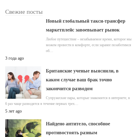
Свежие посты
Новый глобальный такси-трансфер
маркетплейс завоевывает рынок
Любое путешествие – незабываемое время, которое мы
можем провести в комфорте, если заранее позаботимся
об…
3 года ago
Британские ученые выяснили, в
каком случае ваш брак точно
закончится разводом
Супружеские пары, которые знакомятся в интернете, в
6 раз чаще разводятся в течение первых трех…
5 лет ago
Найдено антитело, способное
противостоять разным