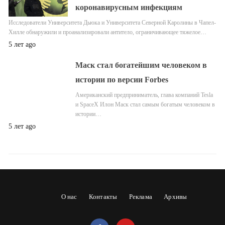
коронавирусным инфекциям
Исследователи Университета Дьюка и Университета Северной Каролины в Чапел-
Хилле обнаружили и проанализировали антитело, ограничивающее тяжелое…
5 лет ago
Маск стал богатейшим человеком в
истории по версии Forbes
Американский предприниматель, глава компаний Tesla
и SpaceX Илон Маск стал самым богатым человеком в
истории…
5 лет ago
О нас
Контакты
Реклама
Архивы