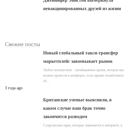
Дженнифер Энистон вычеркнула
невакцинированных друзей из жизни
Свежие посты
Новый глобальный такси-трансфер
маркетплейс завоевывает рынок
Любое путешествие – незабываемое время, которое мы
можем провести в комфорте, если заранее позаботимся
об…
3 года ago
Британские ученые выяснили, в
каком случае ваш брак точно
закончится разводом
Супружеские пары, которые знакомятся в интернете, в