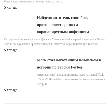
6 раз чаще разводятся в течение первых трех…
5 лет ago
Найдено антитело, способное
противостоять разным
коронавирусным инфекциям
Исследователи Университета Дьюка и Университета Северной Каролины в Чапел-
Хилле обнаружили и проанализировали антитело, ограничивающее тяжелое…
5 лет ago
Маск стал богатейшим человеком в
истории по версии Forbes
Американский предприниматель, глава компаний Tesla
и SpaceX Илон Маск стал самым богатым человеком в
истории…
5 лет ago