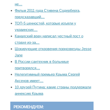
не…
Фильм 2011 года Стивена Содерберга,
предсказавший…
ТОП-5 ценностей, которые изъяли у
украинских…
Канадский врач написал честный пост о
страхе из-за…
Шокирующие откровения порнозвезды Jesse
Jane
В России сантехник в больнице
притворялся…
Нелегитимный премьер Крыма Сергей
Аксенов имеет…
10 друзей Путина: какие страны поддержали
аннексию Крыма
РЕКОМЕНДУЕМ: