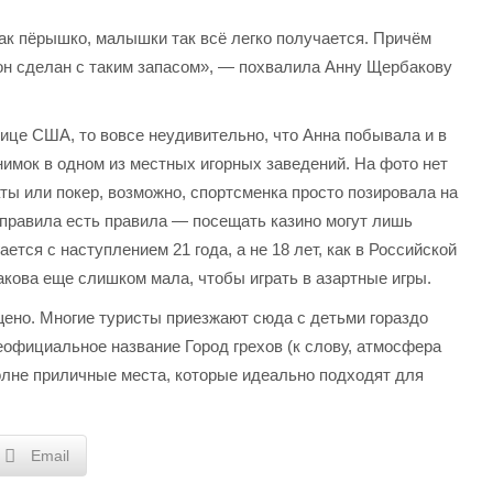
 как пёрышко, малышки так всё легко получается. Причём
 он сделан с таким запасом», — похвалила Анну Щербакову
лице США, то вовсе неудивительно, что Анна побывала и в
нимок в одном из местных игорных заведений. На фото нет
аты или покер, возможно, спортсменка просто позировала на
 правила есть правила — посещать казино могут лишь
тся с наступлением 21 года, а не 18 лет, как в Российской
кова еще слишком мала, чтобы играть в азартные игры.
щено. Многие туристы приезжают сюда с детьми гораздо
еофициальное название Город грехов (к слову, атмосфера
полне приличные места, которые идеально подходят для
Email