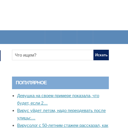
ПОПУЛЯРНОЕ
Девушка на своем примере показала, что
будет, если 2…
Вирус уйдет летом, надо переодевать после
улицы:…
Вирусолог с 50-летним стажем рассказал, как