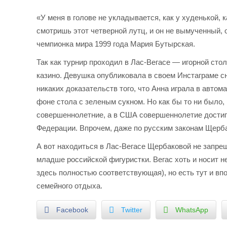
«У меня в голове не укладывается, как у худенькой,
смотришь этот четверной лутц, и он не вымученный,
чемпионка мира 1999 года Мария Бутырская.
Так как турнир проходил в Лас-Вегасе — игорной сто
казино. Девушка опубликовала в своем Инстаграме с
никаких доказательств того, что Анна играла в автом
фоне стола с зеленым сукном. Но как бы то ни было,
совершеннолетние, а в США совершеннолетие достигае
Федерации. Впрочем, даже по русским законам Щерба
А вот находиться в Лас-Вегасе Щербаковой не запре
младше российской фигуристки. Вегас хоть и носит н
здесь полностью соответствующая), но есть тут и в
семейного отдыха.
Facebook
Twitter
WhatsApp