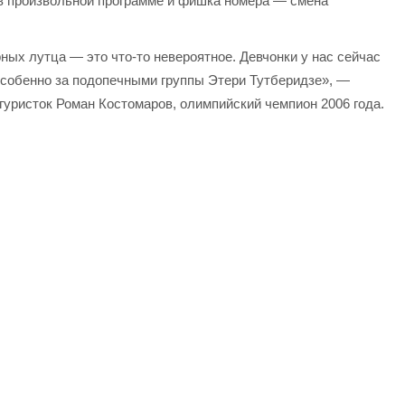
в произвольной программе и фишка номера — смена
ых лутца — это что-то невероятное. Девчонки у нас сейчас
Особенно за подопечными группы Этери Тутберидзе», —
уристок Роман Костомаров, олимпийский чемпион 2006 года.