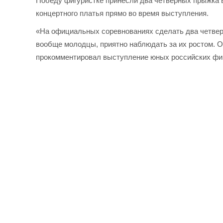
Победу фигуристке принесли два четверных прыжка 
концертного платья прямо во время выступления.
«На официальных соревнованиях сделать два четверн
вообще молодцы, приятно наблюдать за их ростом. 
прокомментировал выступление юных российских фиг