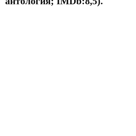
антология; IMDb:8,5).