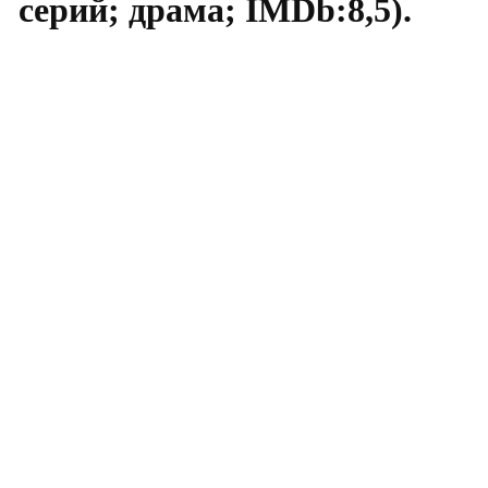
серий; драма; IMDb:8,5).