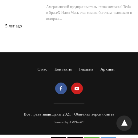
Американский предприниматель, глава компаний Tesla
и SpaceX Илон Маск стал самым богатым человеком в
истории…
5 лет ago
О нас
Контакты
Реклама
Архивы
Все права защищены 2021 |
Обычная версия сайта
Powered by AMPforWP