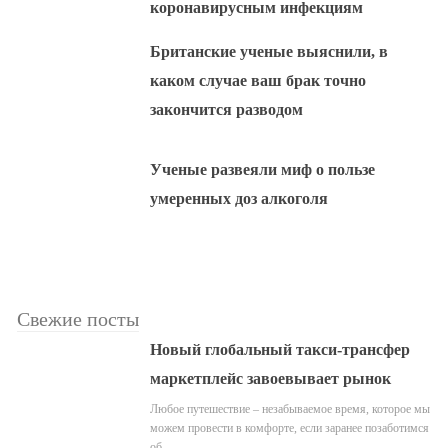
коронавирусным инфекциям
Британские ученые выяснили, в
каком случае ваш брак точно
закончится разводом
Ученые развеяли миф о пользе
умеренных доз алкоголя
Свежие посты
Новый глобальный такси-трансфер
маркетплейс завоевывает рынок
Любое путешествие – незабываемое время, которое мы
можем провести в комфорте, если заранее позаботимся
об…