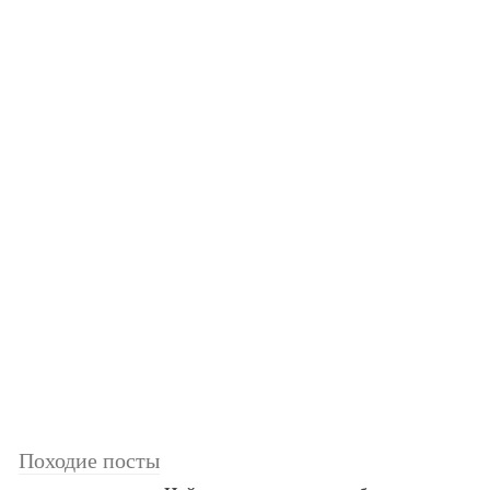
Походие посты