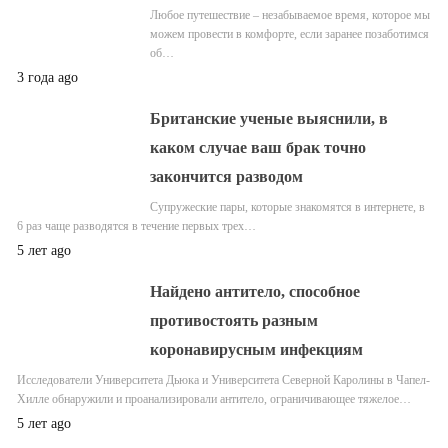
Любое путешествие – незабываемое время, которое мы
можем провести в комфорте, если заранее позаботимся
об…
3 года ago
Британские ученые выяснили, в
каком случае ваш брак точно
закончится разводом
Супружеские пары, которые знакомятся в интернете, в
6 раз чаще разводятся в течение первых трех…
5 лет ago
Найдено антитело, способное
противостоять разным
коронавирусным инфекциям
Исследователи Университета Дьюка и Университета Северной Каролины в Чапел-
Хилле обнаружили и проанализировали антитело, ограничивающее тяжелое…
5 лет ago